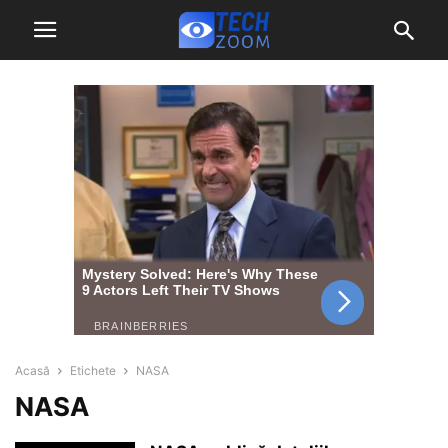
Acasă
Etichete
NASA
NASA