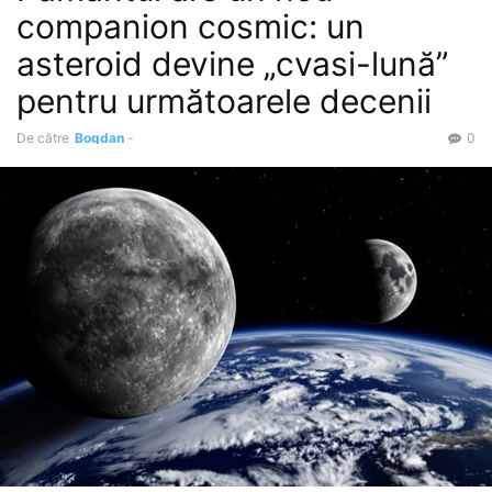
companion cosmic: un
asteroid devine „cvasi-lună”
pentru următoarele decenii
De către
Bogdan
-
0