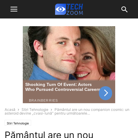
Acasă
Stiri Tehnologie
Pământul are un nou companion cosmic: un
asteroid devine „cvasi-lună” pentru următoarele...
Stiri Tehnologie
Pământul are un nou