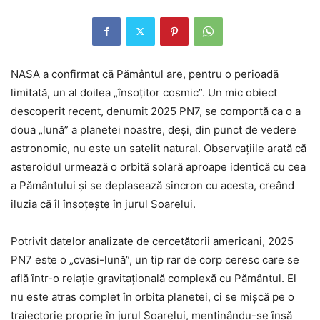
NASA a confirmat că Pământul are, pentru o perioadă
limitată, un al doilea „însoțitor cosmic”. Un mic obiect
descoperit recent, denumit 2025 PN7, se comportă ca o a
doua „lună” a planetei noastre, deși, din punct de vedere
astronomic, nu este un satelit natural. Observațiile arată că
asteroidul urmează o orbită solară aproape identică cu cea
a Pământului și se deplasează sincron cu acesta, creând
iluzia că îl însoțește în jurul Soarelui.
Potrivit datelor analizate de cercetătorii americani, 2025
PN7 este o „cvasi-lună”, un tip rar de corp ceresc care se
află într-o relație gravitațională complexă cu Pământul. El
nu este atras complet în orbita planetei, ci se mișcă pe o
traiectorie proprie în jurul Soarelui, menținându-se însă