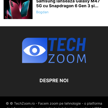
Samsung lansează Galaxy M47
5G cu Snapdragon 6 Gen 3 și...
Bogdan
DESPRE NOI
© © TechZoom.ro - Facem zoom pe tehnologie - o platforma