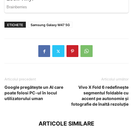
ETICHETE
Samsung Galaxy M47 5G
Articolul precedent
Articolul următor
Google pregătește un AI care
Vivo X Fold 6 redefinește
poate folosi PC-ul în locul
segmentul foldable cu
utilizatorului uman
accent pe autonomie și
fotografie de înaltă rezoluție
ARTICOLE SIMILARE