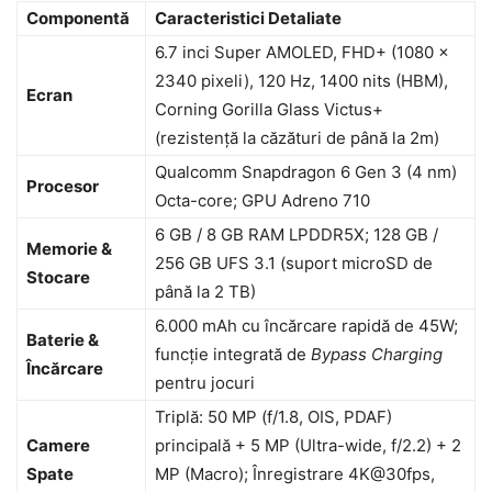
Componentă
Caracteristici Detaliate
6.7 inci Super AMOLED, FHD+ (1080 x
2340 pixeli), 120 Hz, 1400 nits (HBM),
Ecran
Corning Gorilla Glass Victus+
(rezistență la căzături de până la 2m)
Qualcomm Snapdragon 6 Gen 3 (4 nm)
Procesor
Octa-core; GPU Adreno 710
6 GB / 8 GB RAM LPDDR5X; 128 GB /
Memorie &
256 GB UFS 3.1 (suport microSD de
Stocare
până la 2 TB)
6.000 mAh cu încărcare rapidă de 45W;
Baterie &
funcție integrată de
Bypass Charging
Încărcare
pentru jocuri
Triplă: 50 MP (f/1.8, OIS, PDAF)
Camere
principală + 5 MP (Ultra-wide, f/2.2) + 2
Spate
MP (Macro); Înregistrare 4K@30fps,