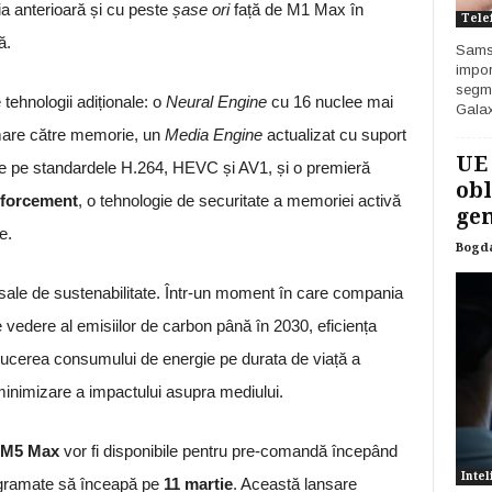
a anterioară și cu peste
șase ori
față de M1 Max în
Tele
ă.
Samsu
impor
segme
tehnologii adiționale: o
Neural Engine
cu 16 nuclee mai
Galax
mare către memorie, un
Media Engine
actualizat cu suport
UE
re pe standardele H.264, HEVC și AV1, și o premieră
obl
nforcement
, o tehnologie de securitate a memoriei activă
gen
e.
Bogd
sale de sustenabilitate. Într-un moment în care compania
 vedere al emisiilor de carbon până în 2030, eficiența
reducerea consumului de energie pe durata de viață a
 minimizare a impactului asupra mediului.
 M5 Max
vor fi disponibile pentru pre-comandă începând
Intel
rogramate să înceapă pe
11 martie
. Această lansare