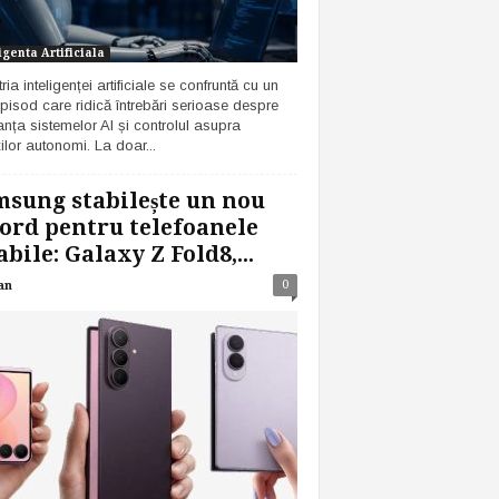
igenta Artificiala
ria inteligenței artificiale se confruntă cu un
pisod care ridică întrebări serioase despre
anța sistemelor AI și controlul asupra
ilor autonomi. La doar...
sung stabilește un nou
ord pentru telefoanele
abile: Galaxy Z Fold8,...
0
an