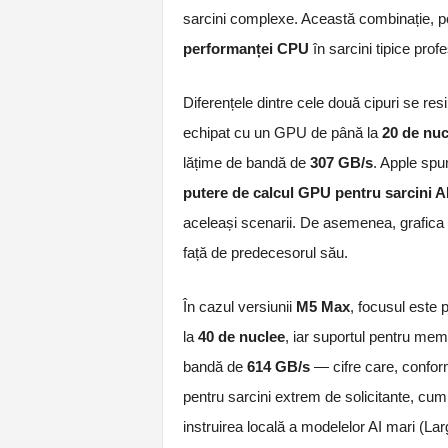
sarcini complexe. Această combinație, po
performanței CPU
în sarcini tipice pro
Diferențele dintre cele două cipuri se res
echipat cu un GPU de până la
20 de nuc
lățime de bandă de
307 GB/s
. Apple spu
putere de calcul GPU pentru sarcini A
aceleași scenarii. De asemenea, grafica 
față de predecesorul său.
În cazul versiunii
M5 Max
, focusul este
la
40 de nuclee
, iar suportul pentru mem
bandă de
614 GB/s
— cifre care, confor
pentru sarcini extrem de solicitante, cu
instruirea locală a modelelor AI mari (