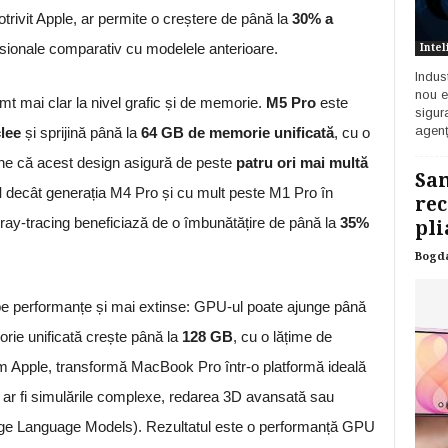
trivit Apple, ar permite o creștere de până la
30% a
fesionale comparativ cu modelele anterioare.
Intel
Indust
nou e
imt mai clar la nivel grafic și de memorie.
M5 Pro
este
sigur
agenț
lee
și sprijină până la
64 GB de memorie unificată
, cu o
ne că acest design asigură de peste
patru ori mai multă
Sam
I
decât generația M4 Pro și cu mult peste M1 Pro în
rec
ray-tracing beneficiază de o îmbunătățire de până la
35%
pli
Bogd
 pe performanțe și mai extinse: GPU-ul poate ajunge până
orie unificată crește până la
128 GB
, cu o lățime de
m Apple, transformă MacBook Pro într-o platformă ideală
m ar fi simulările complexe, redarea 3D avansată sau
Large Language Models). Rezultatul este o performanță GPU