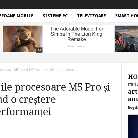
EFOANE MOBILE
SISTEME PC
TELEVIZOARE
SMART HO
ocesoare M5 Pro și M5 Max, promițând o creștere...
HON
miz
ile procesoare M5 Pro și
art
d o creștere
anu
Bogd
erformanței