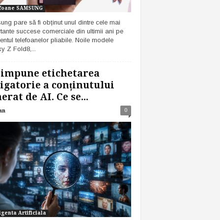
foane SAMSUNG
ng pare să fi obținut unul dintre cele mai
tante succese comerciale din ultimii ani pe
ntul telefoanelor pliabile. Noile modele
y Z Fold8,...
 impune etichetarea
igatorie a conținutului
erat de AI. Ce se...
0
an
igenta Artificiala