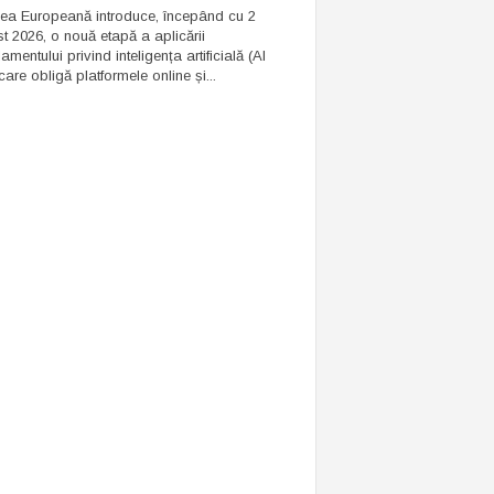
ea Europeană introduce, începând cu 2
t 2026, o nouă etapă a aplicării
mentului privind inteligența artificială (AI
care obligă platformele online și...