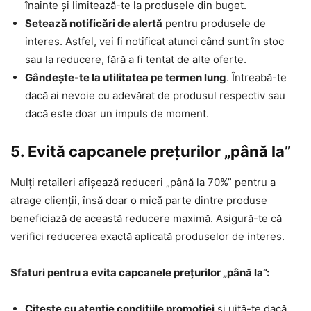
înainte și limitează-te la produsele din buget.
Setează notificări de alertă
pentru produsele de
interes. Astfel, vei fi notificat atunci când sunt în stoc
sau la reducere, fără a fi tentat de alte oferte.
Gândește-te la utilitatea pe termen lung
. Întreabă-te
dacă ai nevoie cu adevărat de produsul respectiv sau
dacă este doar un impuls de moment.
5. Evită capcanele prețurilor „până la”
Mulți retaileri afișează reduceri „până la 70%” pentru a
atrage clienții, însă doar o mică parte dintre produse
beneficiază de această reducere maximă. Asigură-te că
verifici reducerea exactă aplicată produselor de interes.
Sfaturi pentru a evita capcanele prețurilor „până la”:
Citește cu atenție condițiile promoției
și uită-te dacă