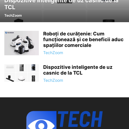
Dispozitive inteligente de uz casnic de la
TCL
TechZoom
Roboți de curățenie: Cum
funcționează și ce beneficii aduc
spațiilor comerciale
TechZoom
Dispozitive inteligente de uz
casnic de la TCL
TechZoom