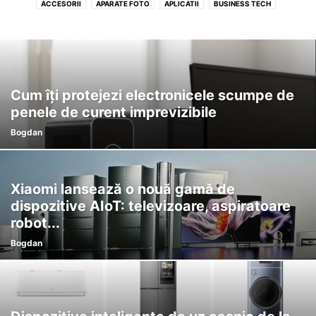
ACCESORII
APARATE FOTO
APLICATII
BUSINESS TECH
CONSOLE JOCURI
DIVERSE
EVENIMENTE
GAMES
INTELIGENTA ARTIFICIALA
LAPTOPURI
MONITOARE
PROMOTII
SISTEME PC
SMART HOME
STIRI TEHNOLOGIE
TABLETE
TELEFOANE MOBILE
TELEVIZOARE
Cum îți protejezi electronicele scumpe de
penele de curent imprevizibile
Bogdan
Xiaomi lansează o nouă gamă de
dispozitive AIoT: televizoare, aspiratoare
robot...
Bogdan