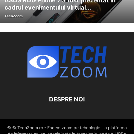
ASUS ROG Phone 7 a fost prezentat în
cadrul evenimentului virtual...
TechZoom
DESPRE NOI
© © TechZoom.ro - Facem zoom pe tehnologie - o platforma
de informare online, specializata in tehnologie, parte a LIBRA