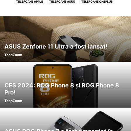
TELEFOANE APPLE
TELEFOANE ASUS
TELEFOANE ONEPLUS
TELEFOANE OPPO
TELEFOANE SAMSUNG
TELEFOANE SONY
TELEFOANE TCL
TELEFON XIAOMI
ASUS Zenfone 11 Ultra a fost lansat!
TechZoom
CES 2024: ROG Phone 8 și ROG Phone 8
Pro!
TechZoom