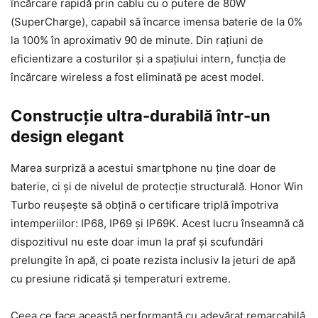
încărcare rapidă prin cablu cu o putere de 80W
(SuperCharge), capabil să încarce imensa baterie de la 0%
la 100% în aproximativ 90 de minute. Din rațiuni de
eficientizare a costurilor și a spațiului intern, funcția de
încărcare wireless a fost eliminată pe acest model.
Construcție ultra-durabilă într-un
design elegant
Marea surpriză a acestui smartphone nu ține doar de
baterie, ci și de nivelul de protecție structurală. Honor Win
Turbo reușește să obțină o certificare triplă împotriva
intemperiilor: IP68, IP69 și IP69K. Acest lucru înseamnă că
dispozitivul nu este doar imun la praf și scufundări
prelungite în apă, ci poate rezista inclusiv la jeturi de apă
cu presiune ridicată și temperaturi extreme.
Ceea ce face această performanță cu adevărat remarcabilă