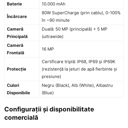
Baterie
10.000 mAh
80W SuperCharge (prin cablu), 0-100%
Încărcare
în ~90 minute
Cameră
Duală: 50 MP (principală) + 5 MP
Principală
(ultrawide)
Cameră
16 MP
Frontală
Certificare triplă: IP68, IP69 și IP69K
Protecție
(rezistență la jeturi de apă fierbinte și
presiune)
Culori
Negru (Black), Alb (White), Albastru
Disponibile
(Blue)
Configurații și disponibilitate
comercială