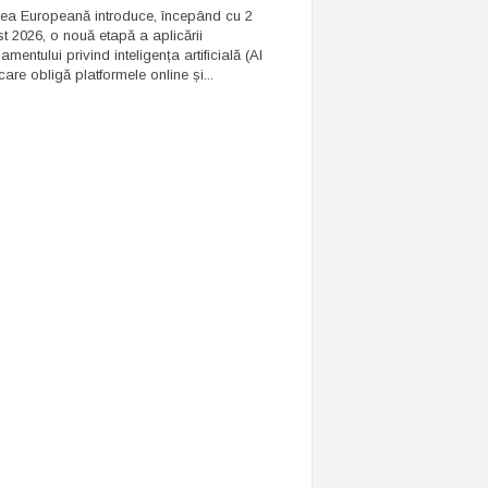
ea Europeană introduce, începând cu 2
t 2026, o nouă etapă a aplicării
mentului privind inteligența artificială (AI
care obligă platformele online și...