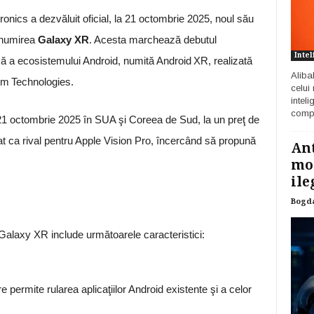
cs a dezvăluit oficial, la 21 octombrie 2025, noul său
denumirea
Galaxy XR
. Acesta marchează debutul
Intel
nsă a ecosistemului Android, numită Android XR, realizată
Aliba
m Technologies.
celui
inteli
compa
21 octombrie 2025 în SUA şi Coreea de Sud, la un preţ de
at ca rival pentru Apple Vision Pro, încercând să propună
Ant
mod
ile
Bogd
e, Galaxy XR include următoarele caracteristici:
permite rularea aplicaţiilor Android existente şi a celor