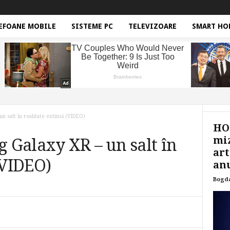
EFOANE MOBILE
SISTEME PC
TELEVIZOARE
SMART HO
 salt în realitate extinsă (VIDEO)
HON
miz
 Galaxy XR – un salt în
art
(VIDEO)
anu
Bogd