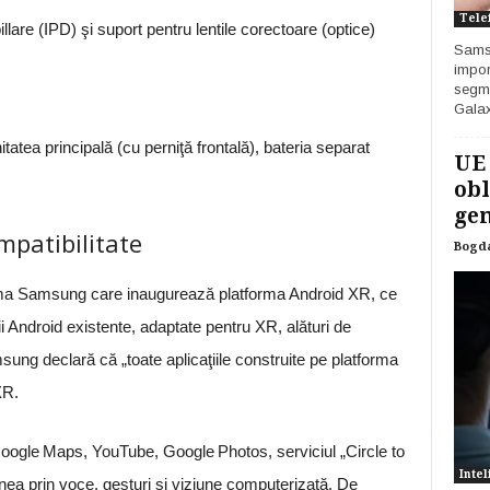
Tele
llare (IPD) şi suport pentru lentile corectoare (optice)
Samsu
impor
segme
Galax
atea principală (cu perniţă frontală), bateria separat
UE
obl
gen
mpatibilitate
Bogd
ama Samsung care inaugurează platforma Android XR, ce
 Android existente, adaptate pentru XR, alături de
sung declară că „toate aplicaţiile construite pe platforma
XR.
: Google Maps, YouTube, Google Photos, serviciul „Circle to
Intel
iunea prin voce, gesturi şi viziune computerizată. De