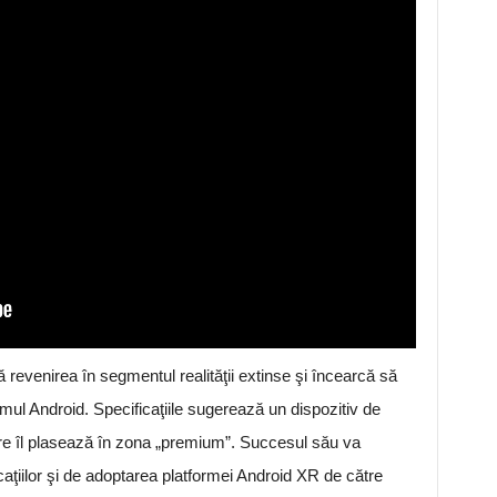
venirea în segmentul realităţii extinse şi încearcă să
mul Android. Specificaţiile sugerează un dispozitiv de
care îl plasează în zona „premium”. Succesul său va
aţiilor şi de adoptarea platformei Android XR de către