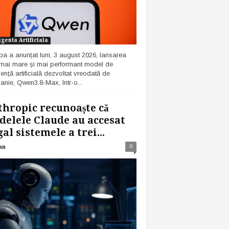
igenta Artificiala
ba a anunțat luni, 3 august 2026, lansarea
 mai mare și mai performant model de
gență artificială dezvoltat vreodată de
nie, Qwen3.8-Max, într-o...
hropic recunoaște că
elele Claude au accesat
gal sistemele a trei...
0
an