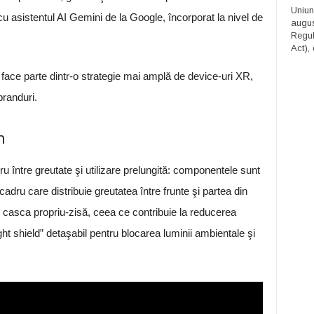
Uniun
 asistentul AI Gemini de la Google, încorporat la nivel de
augus
Regula
Act), 
ce parte dintr-o strategie mai amplă de device-uri XR,
branduri.
n
bru între greutate şi utilizare prelungită: componentele sunt
 cadru care distribuie greutatea între frunte şi partea din
 casca propriu-zisă, ceea ce contribuie la reducerea
ght shield” detaşabil pentru blocarea luminii ambientale şi