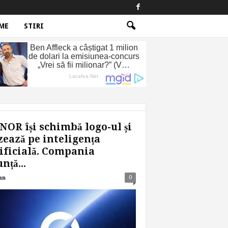
ME
STIRI
OR își schimbă logo-ul și
ează pe inteligența
ificială. Compania
nță...
0
an