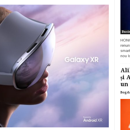
Busi
HONOR
renun
smart
nou lo
Ali
și 
un 
Bogd