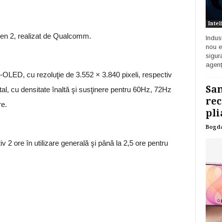
Intel
n 2, realizat de Qualcomm.
Indust
nou e
sigur
agenț
-OLED, cu rezoluţie de 3.552 × 3.840 pixeli, respectiv
Sam
otal, cu densitate înaltă şi susţinere pentru 60Hz, 72Hz
rec
re.
pli
Bogd
 2 ore în utilizare generală şi până la 2,5 ore pentru