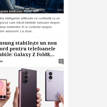
igenta Artificiala
ria inteligenței artificiale se confruntă cu un
pisod care ridică întrebări serioase despre
anța sistemelor AI și controlul asupra
ilor autonomi. La doar...
sung stabilește un nou
ord pentru telefoanele
abile: Galaxy Z Fold8,...
0
an