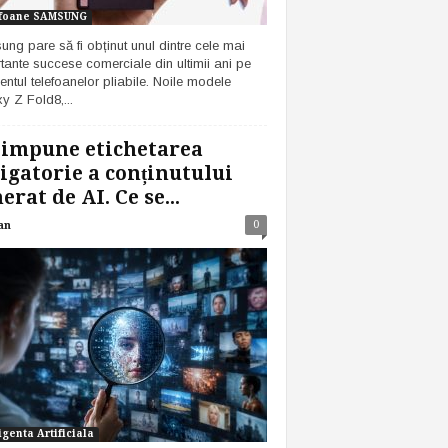
foane SAMSUNG
ng pare să fi obținut unul dintre cele mai
tante succese comerciale din ultimii ani pe
ntul telefoanelor pliabile. Noile modele
y Z Fold8,...
 impune etichetarea
igatorie a conținutului
erat de AI. Ce se...
0
an
igenta Artificiala