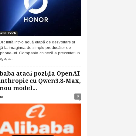
ness Tech
 intră într-o nouă etapă de dezvoltare și
ță la imaginea de simplu producător de
phone-uri. Compania chineză a prezentat un
go, a...
baba atacă poziția OpenAI
Anthropic cu Qwen3.8-Max,
nou model...
0
an