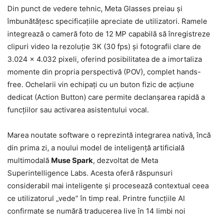
Din punct de vedere tehnic, Meta Glasses preiau și
îmbunătățesc specificațiile apreciate de utilizatori. Ramele
integrează o cameră foto de 12 MP capabilă să înregistreze
clipuri video la rezoluție 3K (30 fps) și fotografii clare de
3.024 x 4.032 pixeli, oferind posibilitatea de a imortaliza
momente din propria perspectivă (POV), complet hands-
free. Ochelarii vin echipați cu un buton fizic de acțiune
dedicat (Action Button) care permite declanșarea rapidă a
funcțiilor sau activarea asistentului vocal.
Marea noutate software o reprezintă integrarea nativă, încă
din prima zi, a noului model de inteligență artificială
multimodală
Muse Spark
, dezvoltat de Meta
Superintelligence Labs. Acesta oferă răspunsuri
considerabil mai inteligente și procesează contextual ceea
ce utilizatorul „vede” în timp real. Printre funcțiile AI
confirmate se numără traducerea live în 14 limbi noi