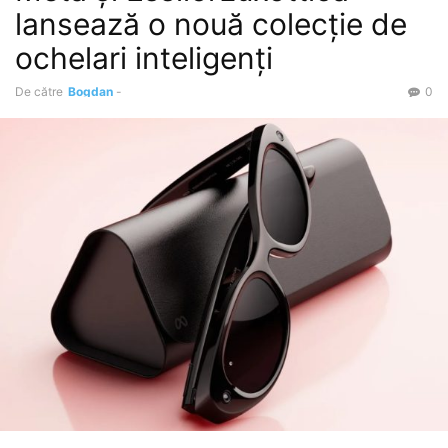
lansează o nouă colecție de
ochelari inteligenți
De către
Bogdan
-
0