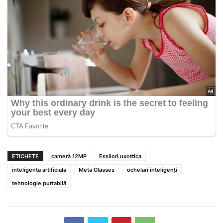
ETICHETE
cameră 12MP
EssilorLuxottica
inteligenta artificiala
Meta Glasses
ochelari inteligenți
tehnologie purtabilă