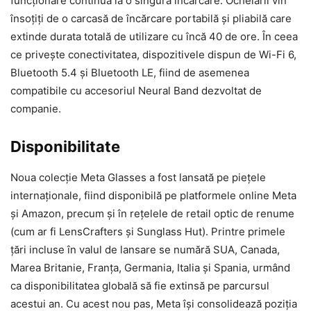
funcționare continuă la o singură încărcare. Ochelarii vin
însoțiți de o carcasă de încărcare portabilă și pliabilă care
extinde durata totală de utilizare cu încă 40 de ore. În ceea
ce privește conectivitatea, dispozitivele dispun de Wi-Fi 6,
Bluetooth 5.4 și Bluetooth LE, fiind de asemenea
compatibile cu accesoriul Neural Band dezvoltat de
companie.
Disponibilitate
Noua colecție Meta Glasses a fost lansată pe piețele
internaționale, fiind disponibilă pe platformele online Meta
și Amazon, precum și în rețelele de retail optic de renume
(cum ar fi LensCrafters și Sunglass Hut). Printre primele
țări incluse în valul de lansare se numără SUA, Canada,
Marea Britanie, Franța, Germania, Italia și Spania, urmând
ca disponibilitatea globală să fie extinsă pe parcursul
acestui an. Cu acest nou pas, Meta își consolidează poziția