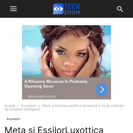
Acasă
Accesorii
Meta și EssilorLuxottica lansează o nouă colecție
de ochelari inteligenți
Accesorii
Meta și EssilorLuxottica