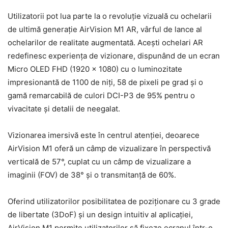
Utilizatorii pot lua parte la o revoluție vizuală cu ochelarii
de ultimă generație AirVision M1 AR, vârful de lance al
ochelarilor de realitate augmentată. Acești ochelari AR
redefinesc experiența de vizionare, dispunând de un ecran
Micro OLED FHD (1920 x 1080) cu o luminozitate
impresionantă de 1100 de niți, 58 de pixeli pe grad și o
gamă remarcabilă de culori DCI-P3 de 95% pentru o
vivacitate și detalii de neegalat.
Vizionarea imersivă este în centrul atenției, deoarece
AirVision M1 oferă un câmp de vizualizare în perspectivă
verticală de 57°, cuplat cu un câmp de vizualizare a
imaginii (FOV) de 38° și o transmitanță de 60%.
Oferind utilizatorilor posibilitatea de poziționare cu 3 grade
de libertate (3DoF) și un design intuitiv al aplicației,
AirVision M1 permite utilizatorilor să fixeze ecranul într-o