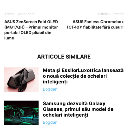
Articolul precedent
Articolul următor
ASUS ZenScreen Fold OLED
ASUS Fanless Chromebox
(MQ17QH) – Primul monitor
(CF40): fiabilitate fără cusur!
portabil OLED pliabil din
lume
ARTICOLE SIMILARE
Meta și EssilorLuxottica lansează
o nouă colecție de ochelari
inteligenți
Bogdan
Samsung dezvoltă Galaxy
Glasses, primul său model de
ochelari inteligenți
Bogdan