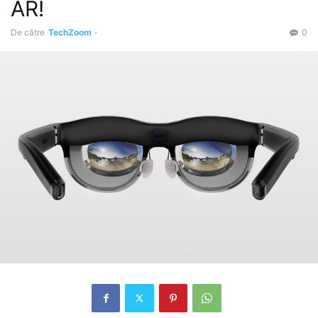
AR!
De către
TechZoom
-
0