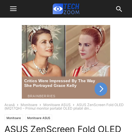
Acasă
Monitoare
Monitoare ASUS
ASUS ZenScreen Fold OLED
(MQ17QH) – Primul monitor portabil OLED pliabil din...
Monitoare
Monitoare ASUS
ASUS ZenScreen Fold OLED