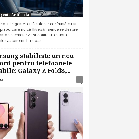
igenta Artificiala
ria inteligenței artificiale se confruntă cu un
pisod care ridică întrebări serioase despre
anța sistemelor AI și controlul asupra
ilor autonomi. La doar...
sung stabilește un nou
ord pentru telefoanele
abile: Galaxy Z Fold8,...
0
an