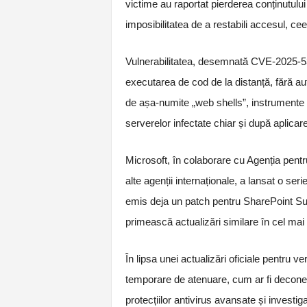
victime au raportat pierderea conținutului
imposibilitatea de a restabili accesul, cee
Vulnerabilitatea, desemnată CVE-2025-537
executarea de cod de la distanță, fără au
de așa-numite „web shells”, instrumente c
serverelor infectate chiar și după aplicar
Microsoft, în colaborare cu Agenția pentr
alte agenții internaționale, a lansat o se
emis deja un patch pentru SharePoint Sub
primească actualizări similare în cel mai 
În lipsa unei actualizări oficiale pentru
temporare de atenuare, cum ar fi deconect
protecțiilor antivirus avansate și investig