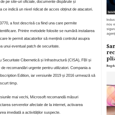
 de pe site-uri oficiale, documente dispărute și
a ce indică un nivel ridicat de acces obținut de atacatori.
Intel
Indust
70, a fost descrisă ca fiind una care permite
nou e
sigur
tentificare. Printre metodele folosite se numără instalarea
agenț
are le permit atacatorilor să mențină controlul asupra
Sam
ea unui eventual patch de securitate.
rec
pli
u Securitate Cibernetică și Infrastructură (CISA), FBI și
Bogd
rie de recomandări urgente pentru utilizatori. Compania a
scription Edition, iar versiunile 2019 și 2016 urmează să
scurt timp.
 versiunile mai vechi, Microsoft recomandă măsuri
area serverelor afectate de la internet, activarea
area imediată a activităților suspecte.