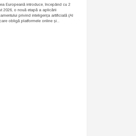
ea Europeană introduce, începând cu 2
t 2026, o nouă etapă a aplicării
mentului privind inteligența artificială (AI
care obligă platformele online și...