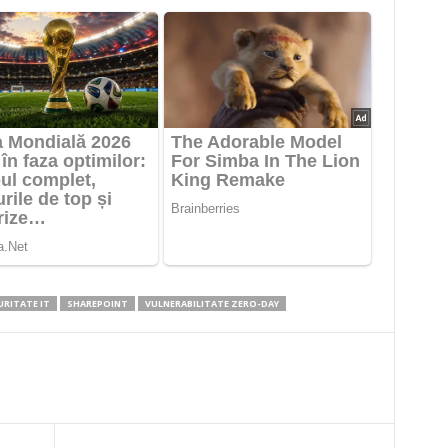
URITATE IT
SHAREPOINT
VULNERABILITATE ZERO-DAY