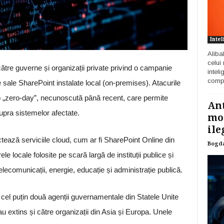
Intel
Aliba
celui
ătre guverne și organizații private privind o campanie
inteli
compa
 sale SharePoint instalate local (on-premises). Atacurile
tip „zero-day”, necunoscută până recent, care permite
Ant
supra sistemelor afectate.
mod
ile
ctează serviciile cloud, cum ar fi SharePoint Online din
Bogd
e locale folosite pe scară largă de instituții publice și
elecomunicații, energie, educație și administrație publică.
cel puțin două agenții guvernamentale din Statele Unite
u extins și către organizații din Asia și Europa. Unele