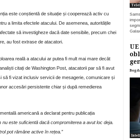
Tele
ția este conștientă de situație și cooperează activ cu
Samsu
impor
entru a limita efectele atacului. De asemenea, autoritățile
segme
Galax
fectate să investigheze dacă date sensibile, precum chei
re, au fost extrase de atacatori.
UE
obl
ploarea reală a atacului ar putea fi mult mai mare decât
gen
liști citați de Washington Post, atacatorii par să fi avut
Bogd
și să fi vizat inclusiv servicii de mesagerie, comunicare și
l unor accesări persistente chiar și după remedierea
amentală americană a declarat pentru publicația
 nu este suficientă dacă compromiterea a avut loc deja.
rol pot rămâne active în rețea.”
Intel