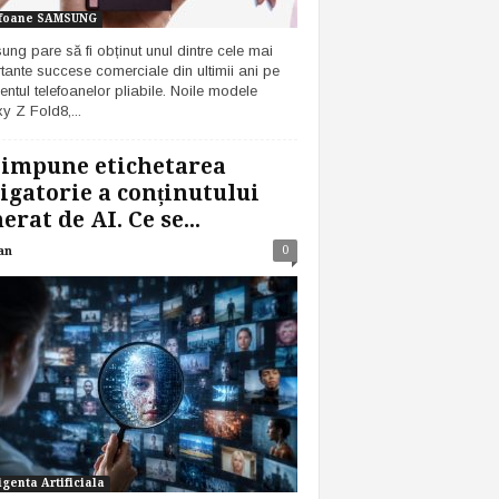
foane SAMSUNG
ng pare să fi obținut unul dintre cele mai
tante succese comerciale din ultimii ani pe
ntul telefoanelor pliabile. Noile modele
y Z Fold8,...
 impune etichetarea
igatorie a conținutului
erat de AI. Ce se...
0
an
igenta Artificiala