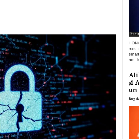
Busi
HONOR
renun
smart
nou lo
Ali
și 
un 
Bogd