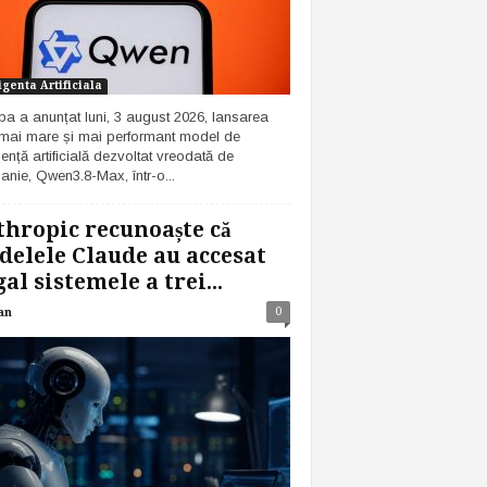
igenta Artificiala
ba a anunțat luni, 3 august 2026, lansarea
 mai mare și mai performant model de
gență artificială dezvoltat vreodată de
nie, Qwen3.8-Max, într-o...
hropic recunoaște că
elele Claude au accesat
gal sistemele a trei...
0
an