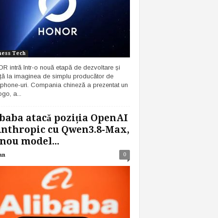
ness Tech
 intră într-o nouă etapă de dezvoltare și
ță la imaginea de simplu producător de
phone-uri. Compania chineză a prezentat un
go, a...
baba atacă poziția OpenAI
Anthropic cu Qwen3.8-Max,
nou model...
0
an