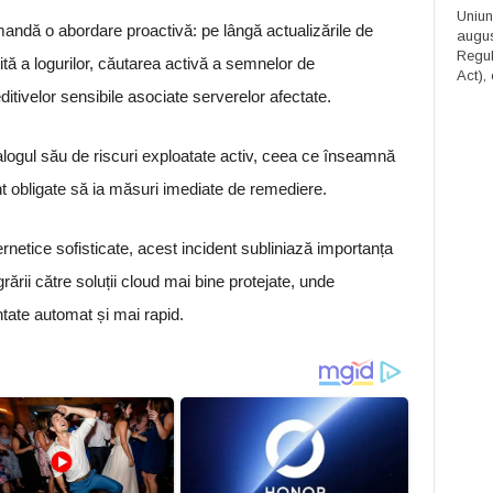
Uniun
omandă o abordare proactivă: pe lângă actualizările de
augus
Regula
tă a logurilor, căutarea activă a semnelor de
Act), 
tivelor sensibile asociate serverelor afectate.
talogul său de riscuri exploatate activ, ceea ce înseamnă
 obligate să ia măsuri imediate de remediere.
ernetice sofisticate, acest incident subliniază importanța
igrării către soluții cloud mai bine protejate, unde
ntate automat și mai rapid.