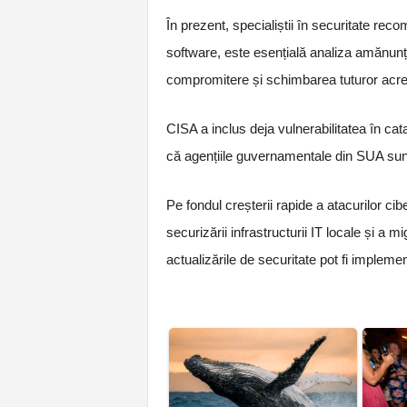
În prezent, specialiștii în securitate rec
software, este esențială analiza amănunți
compromitere și schimbarea tuturor acredi
CISA a inclus deja vulnerabilitatea în ca
că agențiile guvernamentale din SUA sunt
Pe fondul creșterii rapide a atacurilor cib
securizării infrastructurii IT locale și a m
actualizările de securitate pot fi impleme