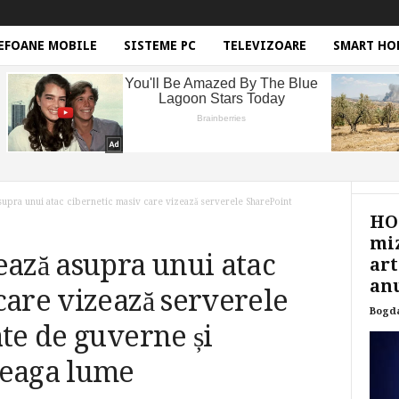
EFOANE MOBILE
SISTEME PC
TELEVIZOARE
SMART HO
supra unui atac cibernetic masiv care vizează serverele SharePoint
HON
miz
ează asupra unui atac
art
anu
care vizează serverele
Bogd
ate de guverne și
reaga lume