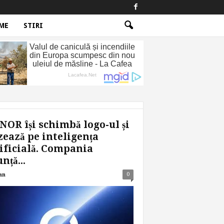
ME
STIRI
OR își schimbă logo-ul și
ează pe inteligența
ificială. Compania
nță...
0
an