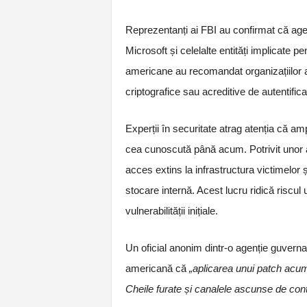
Reprezentanți ai FBI au confirmat că agen
Microsoft și celelalte entități implicate p
americane au recomandat organizațiilor a
criptografice sau acreditive de autentifica
Experții în securitate atrag atenția că am
cea cunoscută până acum. Potrivit unor ana
acces extins la infrastructura victimelor 
stocare internă. Acest lucru ridică riscu
vulnerabilității inițiale.
Un oficial anonim dintr-o agenție guvern
americană că
„aplicarea unui patch acum
Cheile furate și canalele ascunse de cont