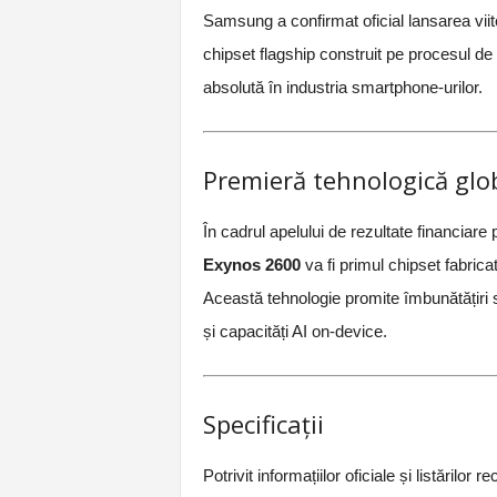
Samsung a confirmat oficial lansarea viit
chipset flagship construit pe procesul de 
absolută în industria smartphone-urilor.
Premieră tehnologică glo
În cadrul apelului de rezultate financiare
Exynos 2600
va fi primul chipset fabric
Această tehnologie promite îmbunătățiri s
și capacități AI on-device.
Specificații
Potrivit informațiilor oficiale și listări