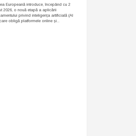
ea Europeană introduce, începând cu 2
t 2026, o nouă etapă a aplicării
mentului privind inteligența artificială (AI
care obligă platformele online și...