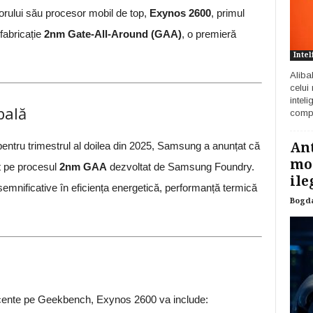
orului său procesor mobil de top,
Exynos 2600
, primul
fabricație
2nm Gate-All-Around (GAA)
, o premieră
Intel
Aliba
celui
inteli
bală
compa
 pentru trimestrul al doilea din 2025, Samsung a anunțat că
Ant
mod
at pe procesul
2nm GAA
dezvoltat de Samsung Foundry.
ile
emnificative în eficiența energetică, performanță termică
Bogd
lor recente pe Geekbench, Exynos 2600 va include: