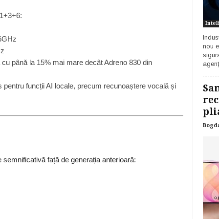
 1+3+6:
Intel
Indust
96GHz
nou e
Hz
sigur
ă cu până la 15% mai mare decât Adreno 830 din
agenț
s pentru funcții AI locale, precum recunoaștere vocală și
Sam
rec
pli
Bogd
semnificativă față de generația anterioară: