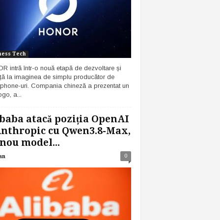
ness Tech
 intră într-o nouă etapă de dezvoltare și
ță la imaginea de simplu producător de
phone-uri. Compania chineză a prezentat un
go, a...
baba atacă poziția OpenAI
Anthropic cu Qwen3.8-Max,
nou model...
0
an