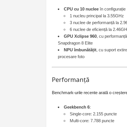
CPU cu 10 nuclee
în configurație
1 nucleu principal la 3.55GHz
3 nuclee de performanță la 2.
6 nuclee de eficiență la 2.46G
GPU Xclipse 960
, cu performanț
Snapdragon 8 Elite
NPU îmbunătățit
, cu suport extin
procesare foto
Performanță
Benchmark-urile recente arată o creștere 
Geekbench 6
:
Single-core: 2.155 puncte
Multi-core: 7.788 puncte