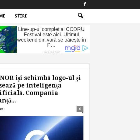
ME
STIRI
OR își schimbă logo-ul și
ează pe inteligența
ificială. Compania
nță...
0
an