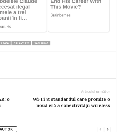
S 2600
GALAXY S26
SAMSUNG
Articolul următor
AR: o
Wi-Fi 8: standardul care promite o
i
nouă eră a conectivității wireless
 AUTOR