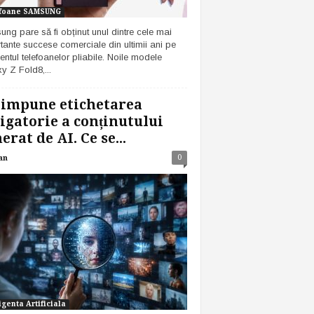
foane SAMSUNG
ng pare să fi obținut unul dintre cele mai
tante succese comerciale din ultimii ani pe
ntul telefoanelor pliabile. Noile modele
y Z Fold8,...
 impune etichetarea
igatorie a conținutului
erat de AI. Ce se...
0
an
igenta Artificiala