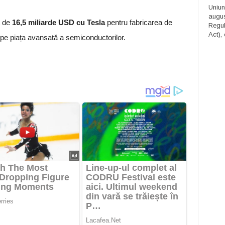
Uniun
augus
t de
16,5 miliarde USD cu Tesla
pentru fabricarea de
Regula
Act), 
 pe piața avansată a semiconductorilor.