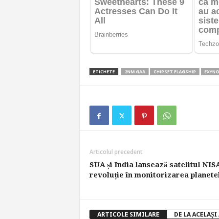
ETICHETE
2NM GAA
CHIPSET FLAGSHIP
EXYNO
Articolul precedent
SUA și India lansează satelitul NIS
revoluție în monitorizarea planete
ARTICOLE SIMILARE
DE LA ACELAȘI