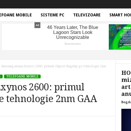
EFOANE MOBILE
SISTEME PC
TELEVIZOARE
SMART HO
Samsung anunță Exynos 2600: primul chipset flagship pe tehnologie 2nm
HON
E
TELEFOANE MOBILE
miz
xynos 2600: primul
art
anu
 pe tehnologie 2nm GAA
Bogd