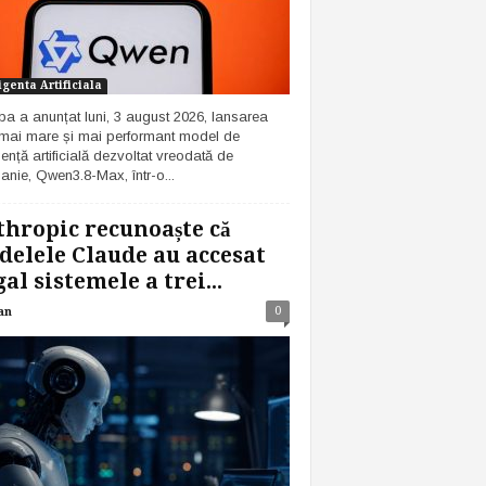
igenta Artificiala
ba a anunțat luni, 3 august 2026, lansarea
 mai mare și mai performant model de
gență artificială dezvoltat vreodată de
nie, Qwen3.8-Max, într-o...
hropic recunoaște că
elele Claude au accesat
gal sistemele a trei...
0
an