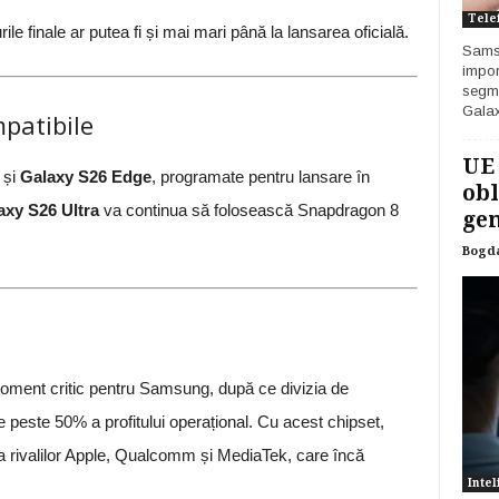
Tele
e finale ar putea fi și mai mari până la lansarea oficială.
Samsu
impor
segme
Galax
mpatibile
UE
și
Galaxy S26 Edge
, programate pentru lansare în
obl
axy S26 Ultra
va continua să folosească Snapdragon 8
gen
Bogd
ment critic pentru Samsung, după ce divizia de
 peste 50% a profitului operațional. Cu acest chipset,
a rivalilor Apple, Qualcomm și MediaTek, care încă
Intel