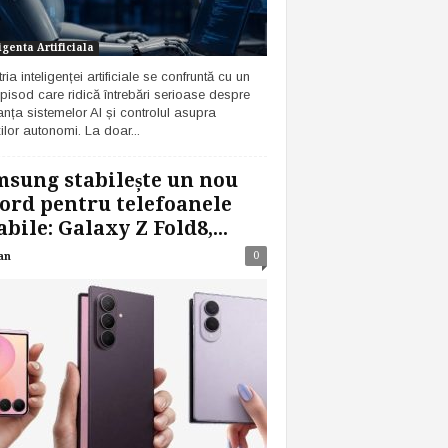
igenta Artificiala
ria inteligenței artificiale se confruntă cu un
pisod care ridică întrebări serioase despre
anța sistemelor AI și controlul asupra
ilor autonomi. La doar...
sung stabilește un nou
ord pentru telefoanele
abile: Galaxy Z Fold8,...
0
an