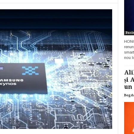
Busi
HONOR
renun
smart
nou lo
Ali
și 
un 
Bogd