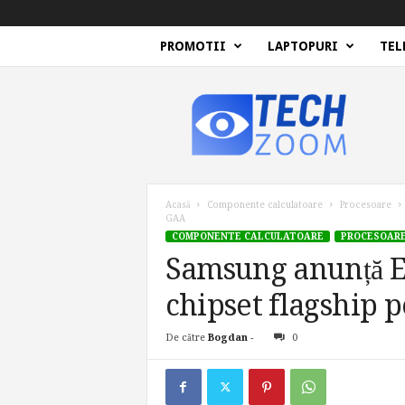
PROMOTII
LAPTOPURI
TEL
T
e
c
h
Z
o
o
Acasă
Componente calculatoare
Procesoare
m
GAA
COMPONENTE CALCULATOARE
PROCESOAR
Samsung anunță E
chipset flagship
De către
Bogdan
-
0