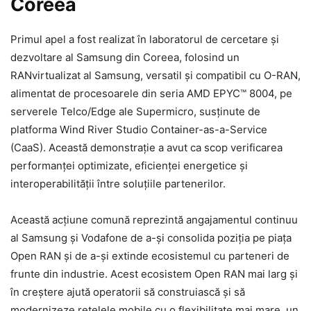
Coreea
Primul apel a fost realizat în laboratorul de cercetare și
dezvoltare al Samsung din Coreea, folosind un
RANvirtualizat al Samsung, versatil și compatibil cu O-RAN,
alimentat de procesoarele din seria AMD EPYC™ 8004, pe
serverele Telco/Edge ale Supermicro, susținute de
platforma Wind River Studio Container-as-a-Service
(CaaS). Această demonstrație a avut ca scop verificarea
performanței optimizate, eficienței energetice și
interoperabilității între soluțiile partenerilor.
Această acțiune comună reprezintă angajamentul continuu
al Samsung și Vodafone de a-și consolida poziția pe piața
Open RAN și de a-și extinde ecosistemul cu parteneri de
frunte din industrie. Acest ecosistem Open RAN mai larg și
în creștere ajută operatorii să construiască și să
modernizeze rețelele mobile cu o flexibilitate mai mare, un