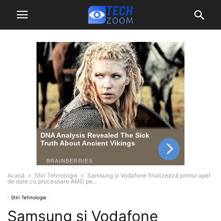
Acasă
Stiri Tehnologie
Samsung și Vodafone finalizează primul apel
de date cu procesoare AMD pe...
Stiri Tehnologie
Samsung și Vodafone