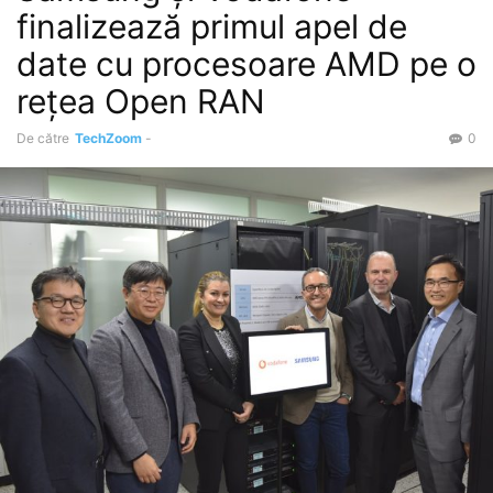
finalizează primul apel de
date cu procesoare AMD pe o
rețea Open RAN
De către
TechZoom
-
0