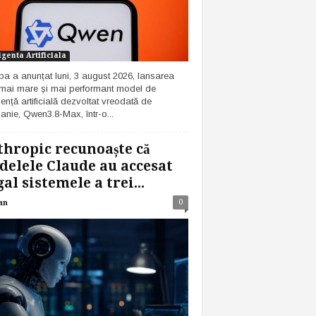
igenta Artificiala
ba a anunțat luni, 3 august 2026, lansarea
 mai mare și mai performant model de
gență artificială dezvoltat vreodată de
nie, Qwen3.8-Max, într-o...
hropic recunoaște că
elele Claude au accesat
gal sistemele a trei...
0
an