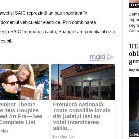
Tele
awei și SAIC reprezintă un pas important în
Samsu
impor
 domeniul vehiculelor electrice. Prin combinarea
segme
Galax
ența SAIC în producția auto, Shangjie are potențialul de a
sibil.
UE
obl
gen
Bogd
Intel