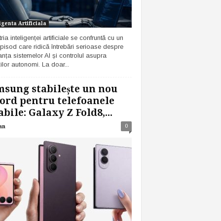
igenta Artificiala
ria inteligenței artificiale se confruntă cu un
pisod care ridică întrebări serioase despre
anța sistemelor AI și controlul asupra
ilor autonomi. La doar...
sung stabilește un nou
ord pentru telefoanele
abile: Galaxy Z Fold8,...
0
an