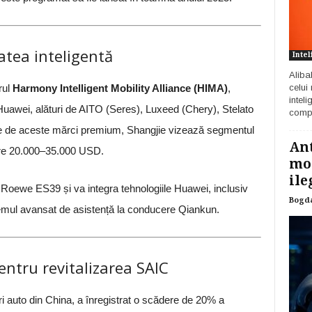
atea inteligentă
Intel
Aliba
rul
Harmony Intelligent Mobility Alliance (HIMA)
,
celui
inteli
 Huawei, alături de AITO (Seres), Luxeed (Chery), Stelato
compa
e de aceste mărci premium, Shangjie vizează segmentul
Ant
ntre 20.000–35.000 USD.
mod
ile
 Roewe ES39 și va integra tehnologiile Huawei, inclusiv
Bogd
mul avansat de asistență la conducere Qiankun.
entru revitalizarea SAIC
i auto din China, a înregistrat o scădere de 20% a