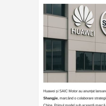
Huawei și SAIC Motor au anunțat lansare
Shangjie
, marcând o colaborare strateg
China. Primul model sub această marcă e