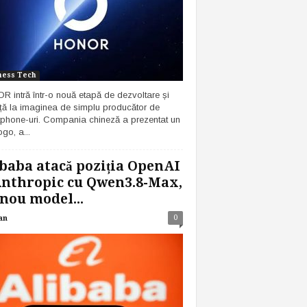
ness Tech
 intră într-o nouă etapă de dezvoltare și
ță la imaginea de simplu producător de
phone-uri. Compania chineză a prezentat un
go, a...
baba atacă poziția OpenAI
Anthropic cu Qwen3.8-Max,
nou model...
0
an