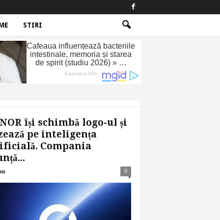
ME
STIRI
OR își schimbă logo-ul și
ează pe inteligența
ificială. Compania
nță...
0
an