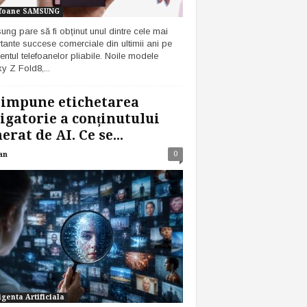
foane SAMSUNG
ng pare să fi obținut unul dintre cele mai
tante succese comerciale din ultimii ani pe
ntul telefoanelor pliabile. Noile modele
y Z Fold8,...
 impune etichetarea
igatorie a conținutului
erat de AI. Ce se...
0
an
igenta Artificiala