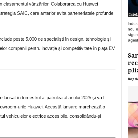
 în clasamentul vânzărilor. Colaborarea cu Huawei
trategia SAIC, care anterior evita parteneriatele profunde
Intel
Indust
nou e
sigur
clude peste 5.000 de specialiști în design, tehnologie și
agenț
lor companii pentru inovație și competitivitate în piața EV
Sam
rec
pli
Bogd
lansat în trimestrul al patrulea al anului 2025 și va fi
 showroom-urile Huawei. Această lansare marchează o
l vehiculelor electrice accesibile, consolidându-și