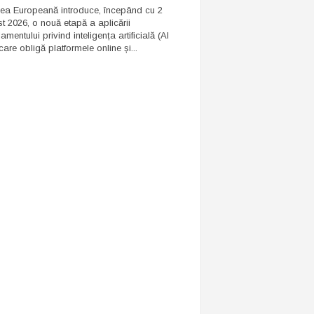
ea Europeană introduce, începând cu 2
t 2026, o nouă etapă a aplicării
mentului privind inteligența artificială (AI
care obligă platformele online și...