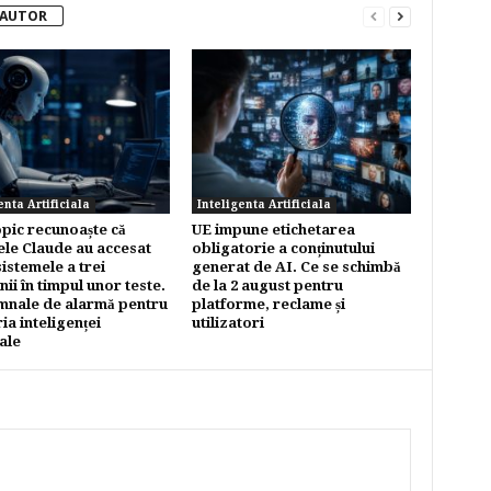
 AUTOR
enta Artificiala
Inteligenta Artificiala
pic recunoaște că
UE impune etichetarea
le Claude au accesat
obligatorie a conținutului
sistemele a trei
generat de AI. Ce se schimbă
ii în timpul unor teste.
de la 2 august pentru
mnale de alarmă pentru
platforme, reclame și
ia inteligenței
utilizatori
iale