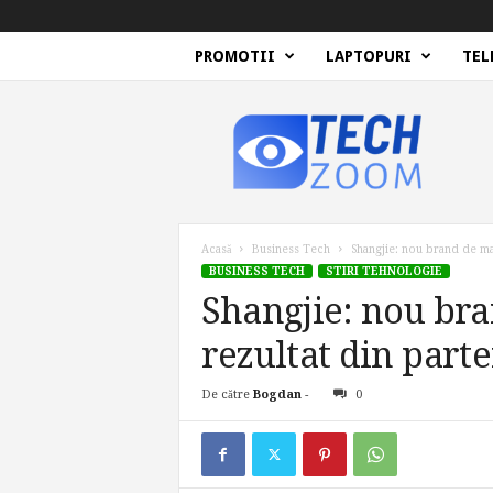
PROMOTII
LAPTOPURI
TEL
T
e
c
h
Z
o
o
Acasă
Business Tech
Shangjie: nou brand de maș
m
BUSINESS TECH
STIRI TEHNOLOGIE
Shangjie: nou bra
rezultat din part
De către
Bogdan
-
0