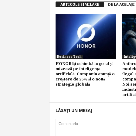
ARTICOLE SIMILARE
DE LA ACELAȘI
Business Tech
Intelig
HONOR își schimbă logo-ul și
Anthro
mizează pe inteligența
modele
artificială. Compania anunță o
ilegal 
creștere de 25% și o nouă
compan
strategie globală
Noi se
industr
artific
LĂSAȚI UN MESAJ