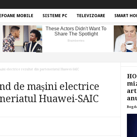
EFOANE MOBILE
SISTEME PC
TELEVIZOARE
SMART HO
ini electrice rezultat din parteneriatul Huawei-SAIC
HON
miz
nd de mașini electrice
art
eneriatul Huawei-SAIC
anu
Bogd