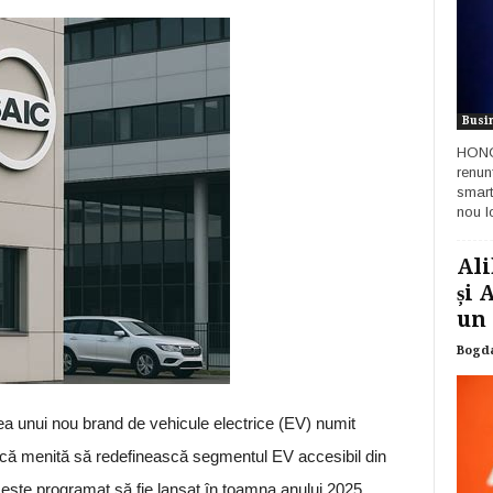
Busi
HONOR
renun
smart
nou lo
Ali
și 
un 
Bogd
a unui nou brand de vehicule electrice (EV) numit
ică menită să redefinească segmentul EV accesibil din
ste programat să fie lansat în toamna anului 2025.