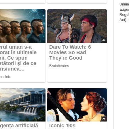
Uniun
augus
Regula
Act), 