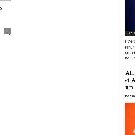
o
0
Busi
HONOR
renun
smart
nou lo
Ali
și 
un 
Bogd