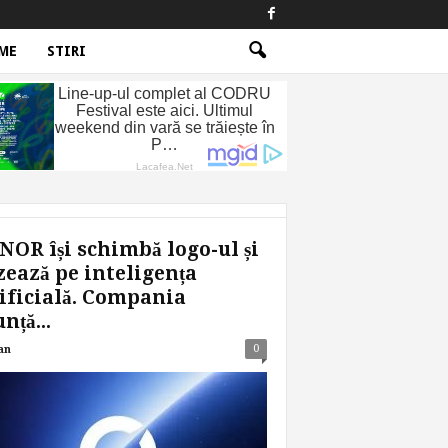
ME
STIRI
OR își schimbă logo-ul și
ează pe inteligența
ificială. Compania
nță...
0
an