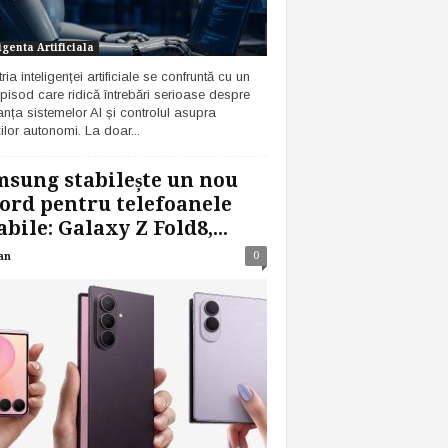
igenta Artificiala
ria inteligenței artificiale se confruntă cu un
pisod care ridică întrebări serioase despre
anța sistemelor AI și controlul asupra
ilor autonomi. La doar...
sung stabilește un nou
ord pentru telefoanele
abile: Galaxy Z Fold8,...
0
an