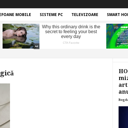
EFOANE MOBILE
SISTEME PC
TELEVIZOARE
SMART HO
HON
gică
miz
art
anu
Bogd