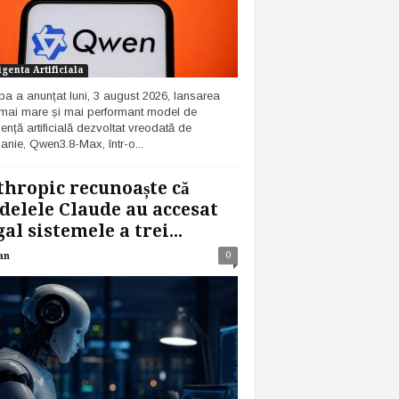
igenta Artificiala
ba a anunțat luni, 3 august 2026, lansarea
 mai mare și mai performant model de
gență artificială dezvoltat vreodată de
nie, Qwen3.8-Max, într-o...
hropic recunoaște că
elele Claude au accesat
gal sistemele a trei...
0
an