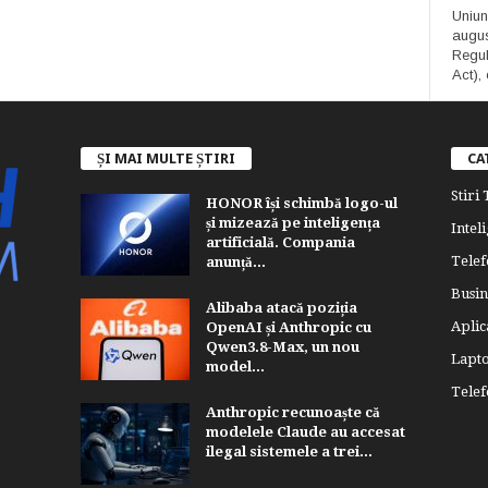
Uniun
augus
Regula
Act), 
ȘI MAI MULTE ȘTIRI
CA
Stiri
HONOR își schimbă logo-ul
și mizează pe inteligența
Inteli
artificială. Compania
Telef
anunță...
Busin
Alibaba atacă poziția
Aplica
OpenAI și Anthropic cu
Qwen3.8-Max, un nou
Lapt
model...
Tele
Anthropic recunoaște că
modelele Claude au accesat
ilegal sistemele a trei...