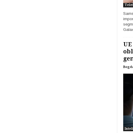
Tele
Samsu
impor
segme
Galax
UE
obl
gen
Bogd
Intel