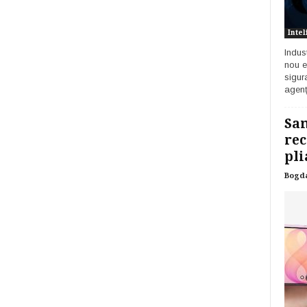
Intel
Indust
nou e
sigur
agenț
Sam
rec
pli
Bogd