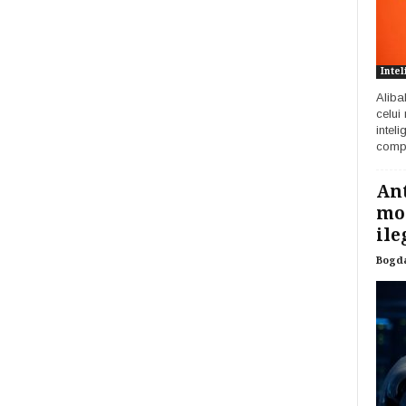
Intel
Aliba
celui
inteli
compa
Ant
mod
ile
Bogd