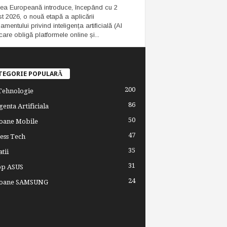
ea Europeană introduce, începând cu 2
t 2026, o nouă etapă a aplicării
mentului privind inteligența artificială (AI
care obligă platformele online și...
TEGORIE POPULARĂ
200
 Tehnologie
86
genta Artificiala
50
oane Mobile
47
ess Tech
35
tii
31
op ASUS
24
foane SAMSUNG