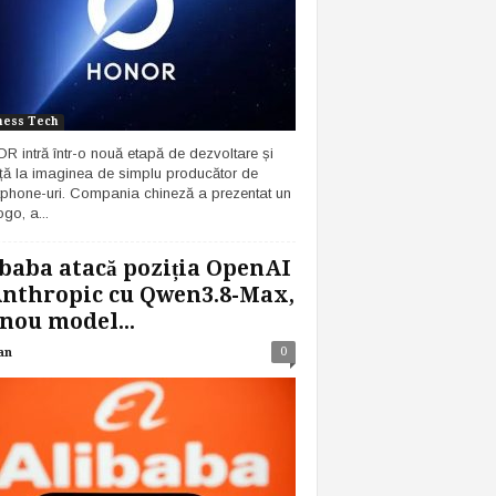
ness Tech
 intră într-o nouă etapă de dezvoltare și
ță la imaginea de simplu producător de
phone-uri. Compania chineză a prezentat un
go, a...
baba atacă poziția OpenAI
Anthropic cu Qwen3.8-Max,
nou model...
0
an