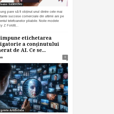
foane SAMSUNG
ng pare să fi obținut unul dintre cele mai
tante succese comerciale din ultimii ani pe
ntul telefoanelor pliabile. Noile modele
y Z Fold8,...
 impune etichetarea
igatorie a conținutului
erat de AI. Ce se...
0
an
igenta Artificiala