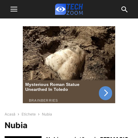
Acasă
Etichete
Nubia
Nubia