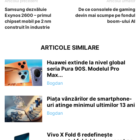
Articolul precedent
Articolul următor
Samsung dezvăluie
De ce consolele de gaming
Exynos 2600 – primul
devin mai scumpe pe fondul
chipset mobil pe 2 nm
boom-ului AI
construit în industrie
ARTICOLE SIMILARE
Huawei extinde la nivel global
seria Pura 90S. Modelul Pro
Max...
Bogdan
Piața vânzărilor de smartphone-
uri atinge minimul ultimilor 13 ani
Bogdan
Vivo X Fold 6 redefinește