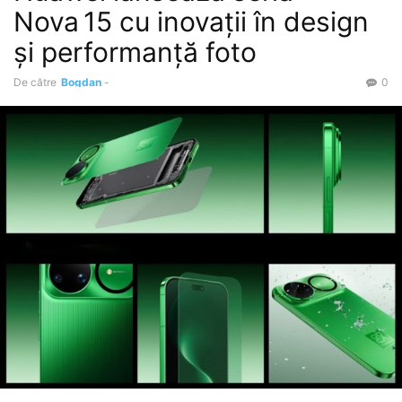
Nova 15 cu inovații în design
și performanță foto
De către
Bogdan
-
0