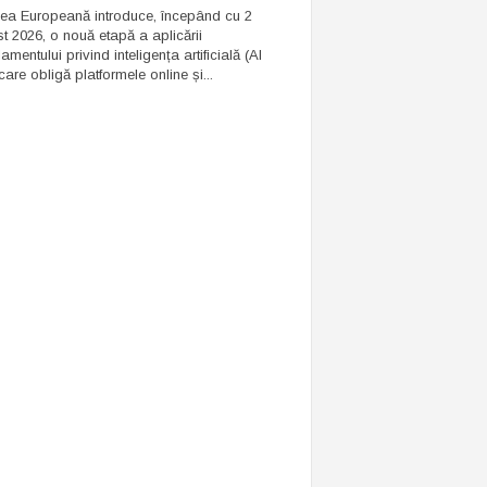
ea Europeană introduce, începând cu 2
t 2026, o nouă etapă a aplicării
mentului privind inteligența artificială (AI
care obligă platformele online și...