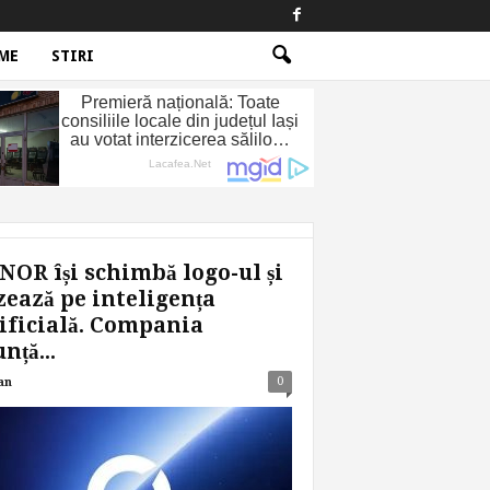
ME
STIRI
OR își schimbă logo-ul și
ează pe inteligența
ificială. Compania
nță...
0
an