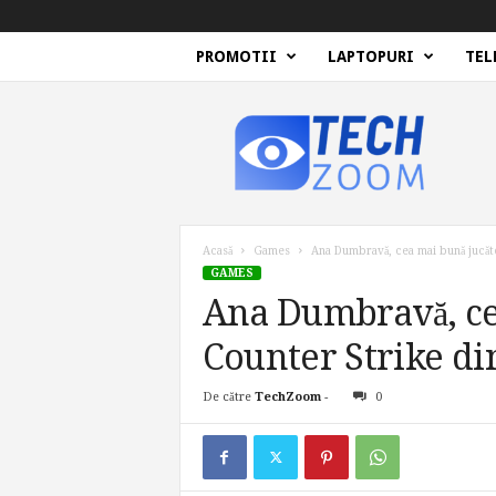
PROMOTII
LAPTOPURI
TEL
T
e
c
h
Z
o
o
Acasă
Games
Ana Dumbravă, cea mai bună jucăt
m
GAMES
Ana Dumbravă, ce
Counter Strike di
De către
TechZoom
-
0