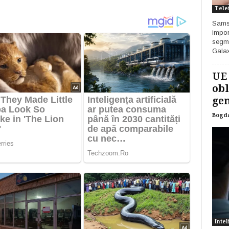
Tele
Samsu
impor
segme
Galax
UE
obl
gen
Bogd
Intel