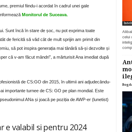
me, premiul fiindu-i acordat în cadrul unei gale
, informează
Monitorul de Suceava.
Intel
i. Sunt încă în stare de șoc, nu pot exprima toate
Aliba
celui
t de fericită să văd cât de mult sprijin am primit din
inteli
compa
remiu, să pot inspira generația mai tânără să-și dezvolte și
 sper că v-am făcut mândri”, a mărturisit Ana imediat după
Ant
mod
ile
ofesionistă de CS:GO din 2015, în ultimii ani adjudecându-
Bogd
 mai importante turnee de CS: GO pe plan mondial. Este
seudonimul ANa și joacă pe poziția de AWP-er (lunetist)
ar e valabil si pentru 2024