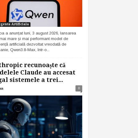
igenta Artificiala
ba a anunțat luni, 3 august 2026, lansarea
 mai mare și mai performant model de
gență artificială dezvoltat vreodată de
nie, Qwen3.8-Max, într-o...
hropic recunoaște că
elele Claude au accesat
gal sistemele a trei...
0
an