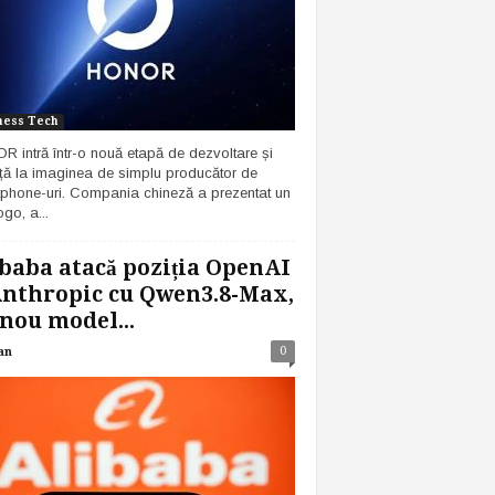
ness Tech
 intră într-o nouă etapă de dezvoltare și
ță la imaginea de simplu producător de
phone-uri. Compania chineză a prezentat un
go, a...
baba atacă poziția OpenAI
Anthropic cu Qwen3.8-Max,
nou model...
0
an