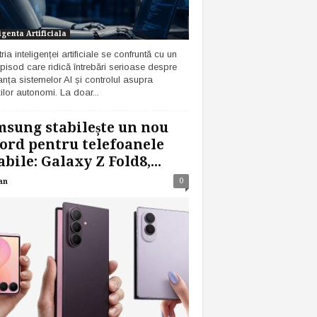
igenta Artificiala
ria inteligenței artificiale se confruntă cu un
pisod care ridică întrebări serioase despre
anța sistemelor AI și controlul asupra
ilor autonomi. La doar...
sung stabilește un nou
ord pentru telefoanele
abile: Galaxy Z Fold8,...
0
an