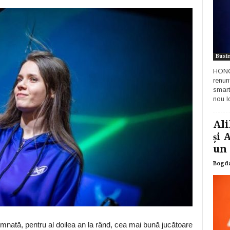
Busi
HONOR
renun
smart
nou lo
Ali
și 
un 
Bogd
ată, pentru al doilea an la rând, cea mai bună jucătoare