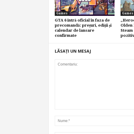
Games
Games
GTA 6 intră oficial în faza de
„Heroe
precomandă: prețuri, ediții și
Olden 
calendar de lansare
Steam 
confirmate
poziti
LĂSAȚI UN MESAJ