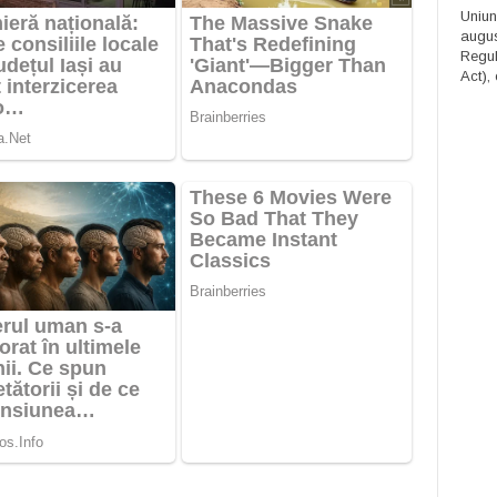
Uniun
augus
Regula
Act), 