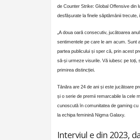
de Counter Strike: Global Offensive din lu
desfășurate la finele săptămânii trecute
„A doua oară consecutiv, jucătoarea anulu
sentimentele pe care le am acum. Sunt atâ
partea publicului și sper că, prin acest p
să-și urmeze visurile. Vă iubesc pe toți,
primirea distincției.
Tânăra are 24 de ani și este jucătoare pr
și o serie de premii remarcabile la cele
cunoscută în comunitatea de gaming cu p
la echipa feminină Nigma Galaxy.
Interviul e din 2023, d