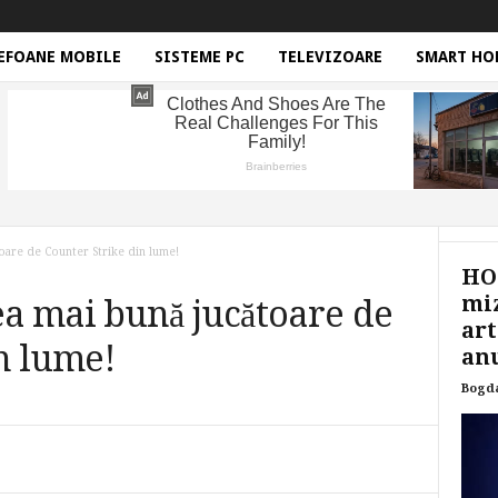
EFOANE MOBILE
SISTEME PC
TELEVIZOARE
SMART HO
oare de Counter Strike din lume!
HON
miz
a mai bună jucătoare de
art
n lume!
anu
Bogd