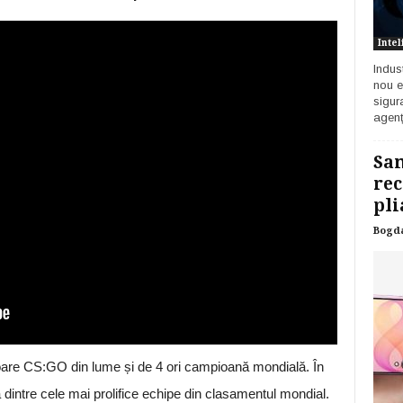
Intel
Indust
nou e
sigur
agenț
Sam
rec
pli
Bogd
are CS:GO din lume și de 4 ori campioană mondială. În
dintre cele mai prolifice echipe din clasamentul mondial.