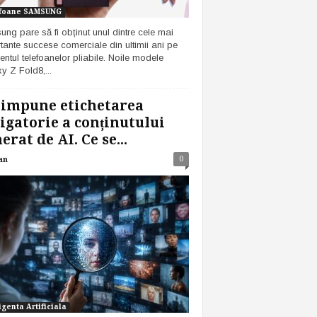
foane SAMSUNG
ng pare să fi obținut unul dintre cele mai
tante succese comerciale din ultimii ani pe
ntul telefoanelor pliabile. Noile modele
y Z Fold8,...
 impune etichetarea
igatorie a conținutului
erat de AI. Ce se...
0
an
igenta Artificiala