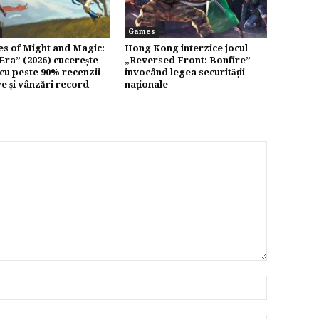
Games
s of Might and Magic:
Hong Kong interzice jocul
Era” (2026) cucerește
„Reversed Front: Bonfire”
cu peste 90% recenzii
invocând legea securității
ve și vânzări record
naționale