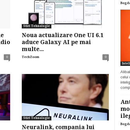
Bogd
Stiri Tehnologie
de
Noua actualizare One UI 6.1
udio
aduce Galaxy AI pe mai
multe...
0
TechZoom
0
Intel
Aliba
celui
inteli
compa
Ant
mod
ile
Stiri Tehnologie
Bogd
Neuralink, compania lui