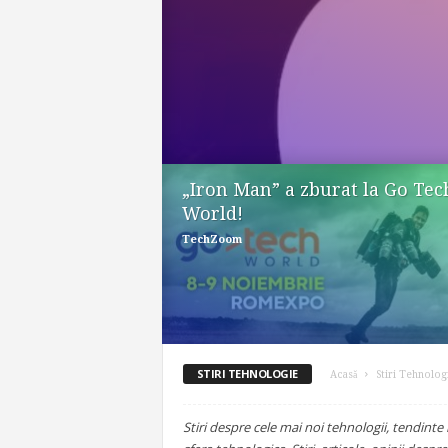
„Iron Man” a zburat la Go Tec
World!
TechZoom
STIRI TEHNOLOGIE
Acasă
Stiri Tehnolog
Stiri despre cele mai noi tehnologii, tendinte 