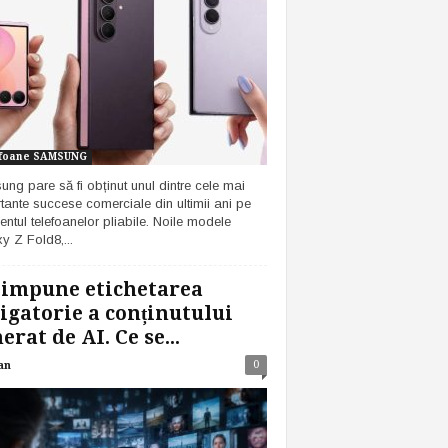
foane SAMSUNG
ng pare să fi obținut unul dintre cele mai
tante succese comerciale din ultimii ani pe
ntul telefoanelor pliabile. Noile modele
y Z Fold8,...
 impune etichetarea
igatorie a conținutului
erat de AI. Ce se...
0
an