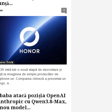
nță...
0
an
ness Tech
 intră într-o nouă etapă de dezvoltare și
ță la imaginea de simplu producător de
phone-uri. Compania chineză a prezentat un
go, a...
baba atacă poziția OpenAI
Anthropic cu Qwen3.8-Max,
nou model...