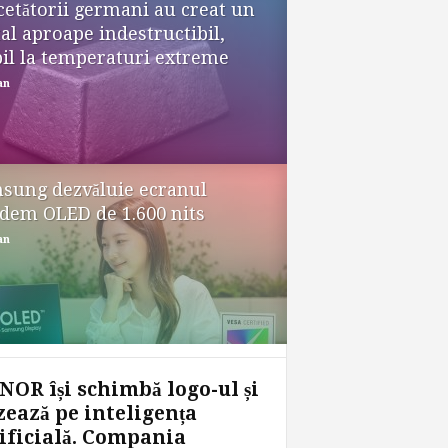
cetătorii germani au creat un
al aproape indestructibil,
bil la temperaturi extreme
an
sung dezvăluie ecranul
dem OLED de 1.600 nits
an
OR își schimbă logo-ul și
ează pe inteligența
ificială. Compania