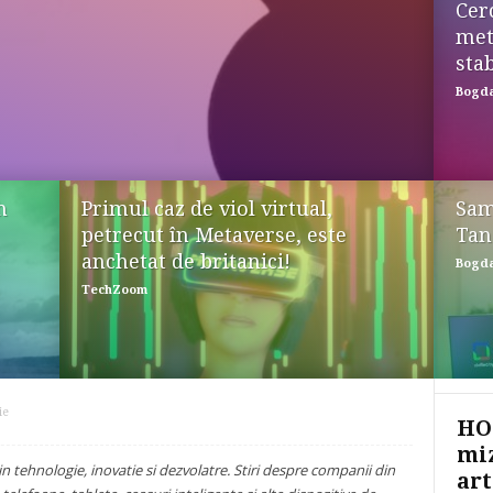
Cer
met
sta
Bogd
h
Primul caz de viol virtual,
Sam
petrecut în Metaverse, este
Tan
anchetat de britanici!
Bogd
TechZoom
ie
HON
miz
in tehnologie, inovatie si dezvolatre. Stiri despre companii din
art