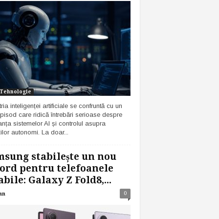
i Tehnologie
ria inteligenței artificiale se confruntă cu un
pisod care ridică întrebări serioase despre
anța sistemelor AI și controlul asupra
ilor autonomi. La doar...
sung stabilește un nou
ord pentru telefoanele
abile: Galaxy Z Fold8,...
0
an