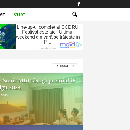
ME
STIRI
Aleator
wSonic M10 câștigă premiul iF
ign 2024
Zoom