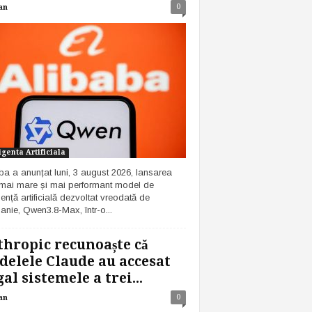
0
an
igenta Artificiala
ba a anunțat luni, 3 august 2026, lansarea
 mai mare și mai performant model de
gență artificială dezvoltat vreodată de
nie, Qwen3.8-Max, într-o...
hropic recunoaște că
elele Claude au accesat
gal sistemele a trei...
0
an