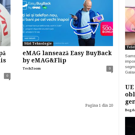
Stiri Tehnologie
Tele
pă
eMAG lansează Easy BuyBack
Samsu
is
by eMAG&Flip
impor
segme
TechZoom
0
Galax
0
UE
obl
gen
Pagina 1 din 20
Bogd