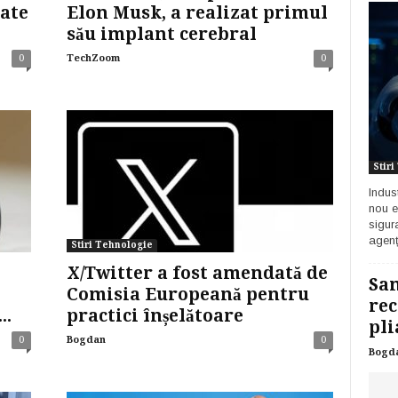
ate
Elon Musk, a realizat primul
său implant cerebral
0
TechZoom
0
Stir
Indust
nou e
sigur
agenț
Stiri Tehnologie
X/Twitter a fost amendată de
Sam
Comisia Europeană pentru
rec
..
practici înșelătoare
pli
0
Bogdan
0
Bogd