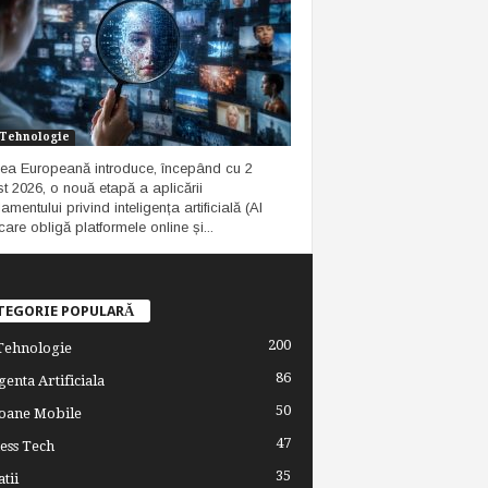
i Tehnologie
ea Europeană introduce, începând cu 2
t 2026, o nouă etapă a aplicării
mentului privind inteligența artificială (AI
care obligă platformele online și...
TEGORIE POPULARĂ
200
 Tehnologie
86
genta Artificiala
50
oane Mobile
47
ess Tech
35
tii