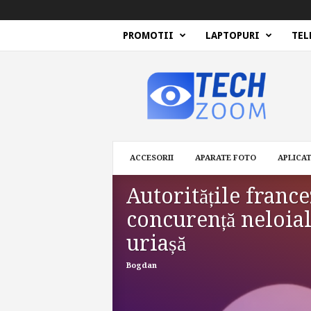
PROMOTII
LAPTOPURI
TEL
T
e
c
h
Z
o
o
ACCESORII
APARATE FOTO
APLICAT
m
Autoritățile franc
concurență neloia
uriașă
Bogdan