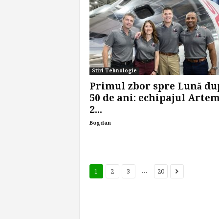
Stiri Tehnologie
Primul zbor spre Lună du
50 de ani: echipajul Artem
2...
Bogdan
...
1
2
3
20