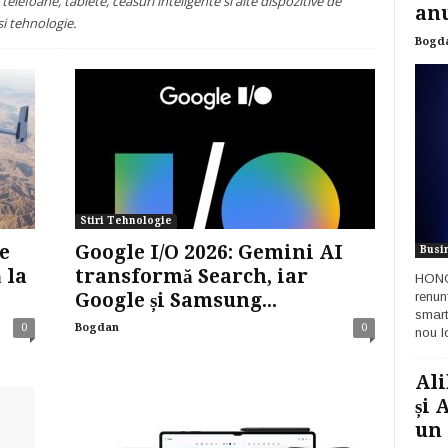
 telefoane, tablete, ceasuri inteligente si alte dispozitive de
anu
si tehnologie.
Bogd
Stiri Tehnologie
e
Google I/O 2026: Gemini AI
Busi
 la
transformă Search, iar
HONOR
Google și Samsung...
renun
smart
0
Bogdan
0
nou lo
Ali
și 
un 