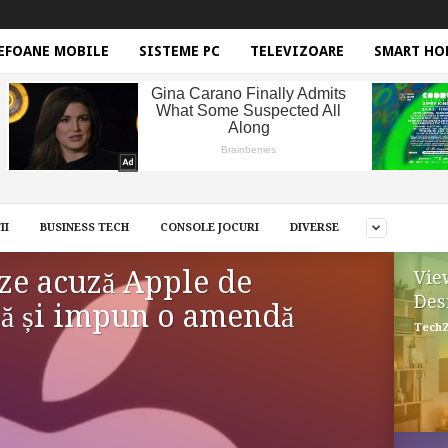
EFOANE MOBILE
SISTEME PC
TELEVIZOARE
SMART HO
II
BUSINESS TECH
CONSOLE JOCURI
DIVERSE
eze acuză Apple de
Vie
Des
lă și impun o amendă
Tech