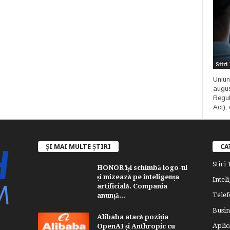
Stir
Uniun
augus
Regula
Act), 
ȘI MAI MULTE ȘTIRI
CA
Stiri
HONOR își schimbă logo-ul
și mizează pe inteligența
Inteli
artificială. Compania
Telef
anunță...
Busin
Alibaba atacă poziția
Aplica
OpenAI și Anthropic cu