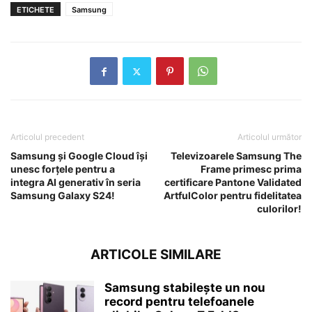
ETICHETE
Samsung
Articolul precedent
Articolul următor
Samsung și Google Cloud își
Televizoarele Samsung The
unesc forțele pentru a
Frame primesc prima
integra AI generativ în seria
certificare Pantone Validated
Samsung Galaxy S24!
ArtfulColor pentru fidelitatea
culorilor!
ARTICOLE SIMILARE
Samsung stabilește un nou
record pentru telefoanele