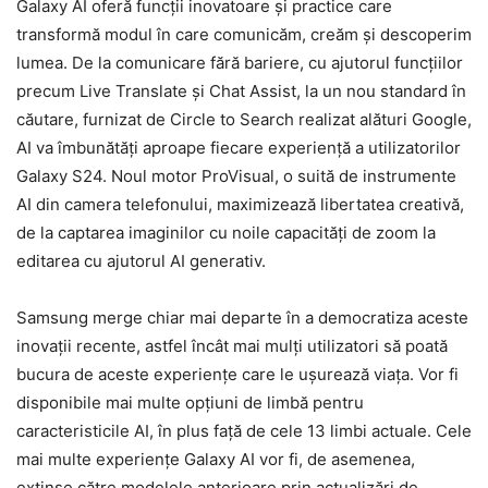
Galaxy AI oferă funcții inovatoare și practice care
transformă modul în care comunicăm, creăm și descoperim
lumea. De la comunicare fără bariere, cu ajutorul funcțiilor
precum Live Translate și Chat Assist, la un nou standard în
căutare, furnizat de Circle to Search realizat alături Google,
AI va îmbunătăți aproape fiecare experiență a utilizatorilor
Galaxy S24. Noul motor ProVisual, o suită de instrumente
AI din camera telefonului, maximizează libertatea creativă,
de la captarea imaginilor cu noile capacități de zoom la
editarea cu ajutorul AI generativ.
Samsung merge chiar mai departe în a democratiza aceste
inovații recente, astfel încât mai mulți utilizatori să poată
bucura de aceste experiențe care le ușurează viața. Vor fi
disponibile mai multe opțiuni de limbă pentru
caracteristicile AI, în plus față de cele 13 limbi actuale. Cele
mai multe experiențe Galaxy AI vor fi, de asemenea,
extinse către modelele anterioare prin actualizări de