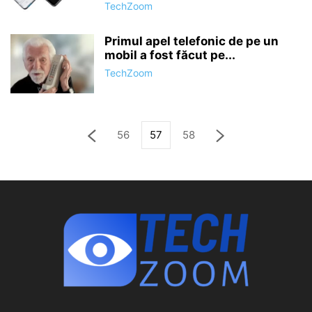
TechZoom
Primul apel telefonic de pe un
mobil a fost făcut pe...
TechZoom
56
57
58